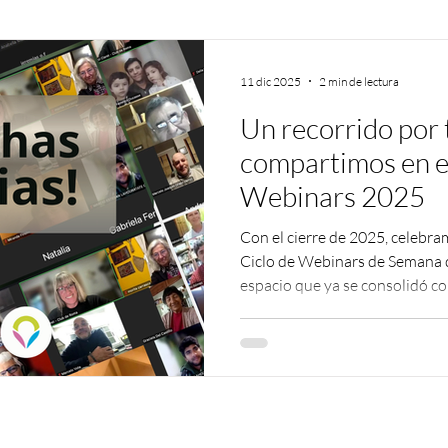
11 dic 2025
2 min de lectura
Un recorrido por 
compartimos en el
Webinars 2025
Con el cierre de 2025, celebra
Ciclo de Webinars de Semana 
espacio que ya se consolidó c
formación, intercambio y divul
conservación de flora nativa. 
encuentros virtuales , abiertos
especialistas, instituciones, es
forestales y comunidades de todo
recorrimos t