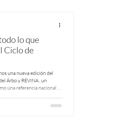
todo lo que
 Ciclo de
mos una nueva edición del
del Árbo y REVINA , un
omo una referencia nacional en
gación sobre biodiversidad y
Este año realizamos 33
 y gratuitos, que reunieron a
tudiantes, viveristas, técnicos
 el país. A lo largo del ciclo,