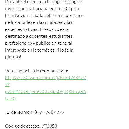
Durante el evento, la bióloga, ecóloga e 
investigadora Luciana Peirone Cappri 
brindará una charla sobre la importancia 
de los árboles en las ciudades y las 
especies nativas.  El espacio está 
destinado a docentes, estudiantes, 
profesionales y público en general 
interesado en la temática. ¡No te la 
pierdas!
Para sumarte a la reunión Zoom: 
https://us02web.zoom.us/j/8494768477
7?
pwd=M0JRcjVraCtCUklub09jQ3NnajB6
UT09
ID de reunión: 849 4768 4777
Código de acceso: 976858