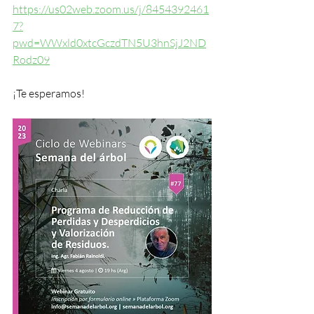
https://us02web.zoom.us/j/8454392461
7?
pwd=WWxld0xtcGczdTN5U3hnSjJ2ND
Rodz09
¡Te esperamos! 