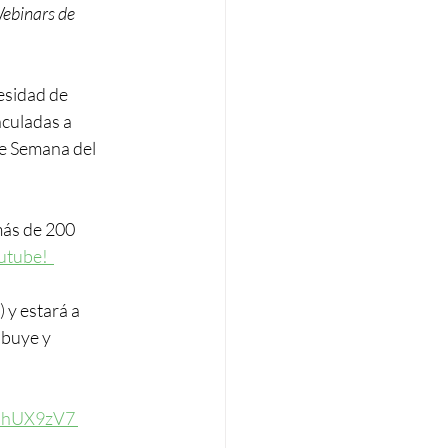
ebinars de 
esidad de 
nculadas a 
e Semana del 
más de 200 
utube!  
 y estará a 
ibuye y 
dhUX9zV7 