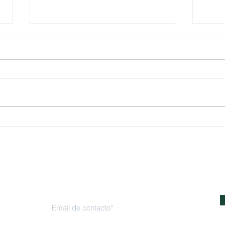
Un recorrido por todo lo que
Cicl
compartimos en el Ciclo de
del Á
Webinars 2025