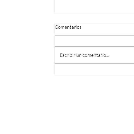
Comentarios
Escribir un comentario...
Vuelve el Ciclo de Webinars de
Semana del Árbol 2026 con un
primer encuentro sobre
infraestructura verde urbana
Enterate de todas
nuestras novedades