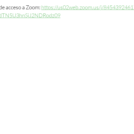
 de acceso a Zoom: 
https://us02web.zoom.us/j/8454392461
dTN5U3hnSjJ2NDRodz09