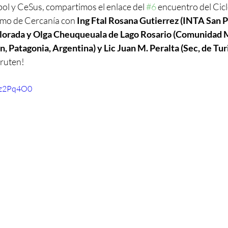
l y CeSus, compartimos el enlace del 
#6
 encuentro del Cicl
smo de Cercanía con 
Ing Ftal Rosana Gutierrez (INTA San P
Colorada y Olga Cheuqueuala de Lago Rosario (Comunidad
, Patagonia, Argentina) y Lic Juan M. Peralta (Sec, de Tur
fruten!
Qz2Pq4O0