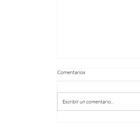
Comentarios
Escribir un comentario...
Vuelve el Ciclo de Webinars de
Semana del Árbol 2026 con un
primer encuentro sobre