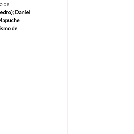
o de 
edro); Daniel 
 Mapuche 
ismo de 