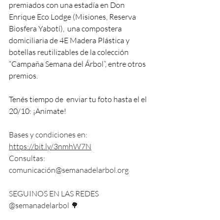
premiados con una estadía en Don 
Enrique Eco Lodge (Misiones, Reserva 
Biosfera Yabotí),  una compostera 
domiciliaria de 4E Madera Plástica y 
botellas reutilizables de la colección 
“Campaña Semana del Árbol”, entre otros 
premios. 
Tenés tiempo de  enviar tu foto hasta el el 
20/10: ¡Animate! 
Bases y condiciones en: 
https://bit.ly/3nmhW7N
Consultas: 
comunicación@semanadelarbol.org
SEGUINOS EN LAS REDES 
@semanadelarbol 🌳