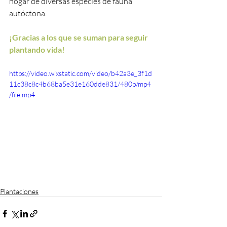
hogar de diversas especies de fauna 
autóctona.
¡Gracias a los que se suman para seguir 
plantando vida!
https://video.wixstatic.com/video/b42a3e_3f1d
11c38c8c4b68ba5e31e160dde831/480p/mp4
/file.mp4
Plantaciones