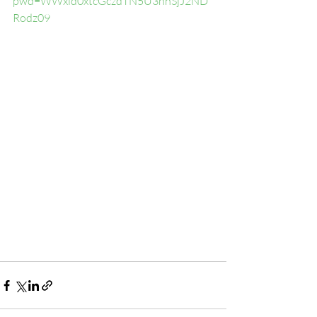
pwd=WWxld0xtcGczdTN5U3hnSjJ2ND
Rodz09