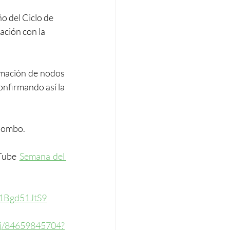
o del Ciclo de 
ación con la 
rmación de nodos 
onfirmando así la 
olombo.
Tube 
Semana del 
z1Bgd51JtS9
/j/84659845704?