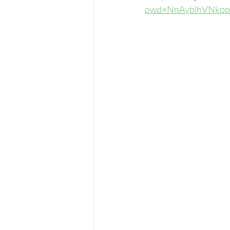
pwd=NnAyblhVNkp