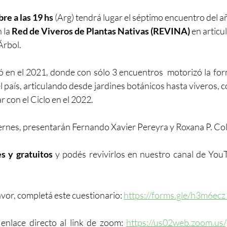
re a las 19 hs 
(Arg) tendrá lugar el séptimo encuentro del añ
 la 
Red de Viveros de Plantas Nativas (REVINA) 
en articul
rbol. 
 en el 2021, donde con sólo 3 encuentros  motorizó la fo
l país, articulando desde jardines botánicos hasta viveros, c
 con el Ciclo en el 2022. 
iernes, presentarán Fernando Xavier Pereyra y Roxana P. C
es y gratuitos 
y podés revivirlos en nuestro canal de You
avor, completá este cuestionario: 
https://forms.gle/h3m6ec
enlace directo al link de zoom: 
https://us02web.zoom.us