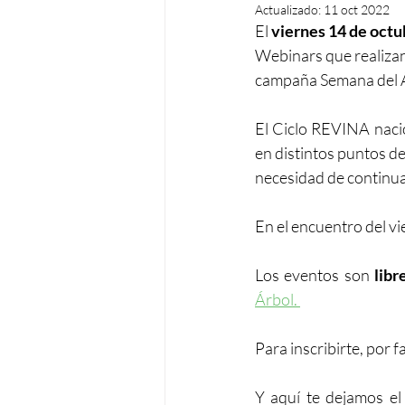
Actualizado:
11 oct 2022
El 
viernes 14 de octub
Webinars que realizan
campaña Semana del Á
El Ciclo REVINA nació
en distintos puntos de
necesidad de continuar
En el encuentro del v
Los eventos son 
libr
Árbol. 
Para inscribirte, por f
Y aquí te dejamos el 