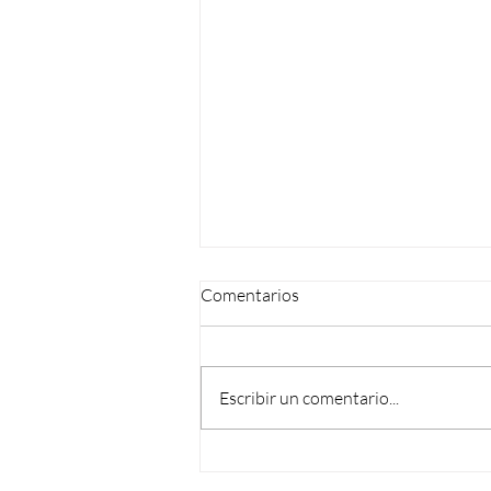
Comentarios
Escribir un comentario...
Vuelve el Ciclo de Webinars de
Semana del Árbol 2026 con un