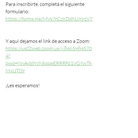
Para inscribirte, completá el siguiente 
formulario:  
https://forms.gle/MVs7rCzXDdhUX9zV7
Y aquí dejamos el link de acceso a Zoom: 
https://us02web.zoom.us/j/8465984570
4?
pwd=NnAyblhVNkppeERRRFd1VGYwTk
MyUT09
¡Les esperamos!