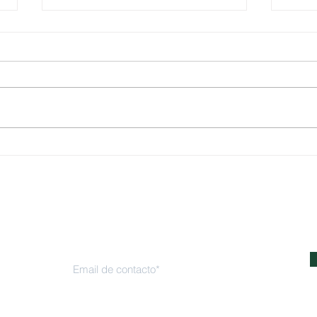
Un recorrido por todo lo que
Cicl
compartimos en el Ciclo de
del Á
Webinars 2025