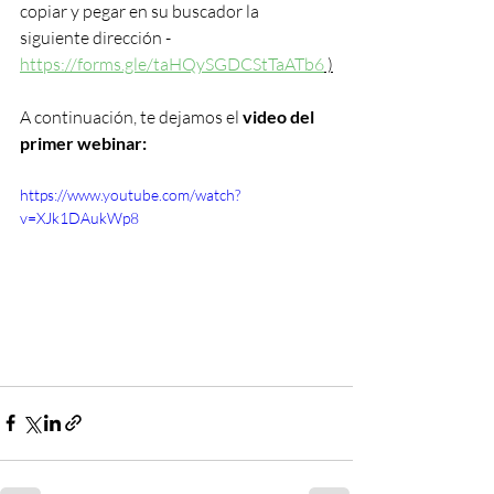
copiar y pegar en su buscador la 
siguiente dirección - 
https://forms.gle/taHQySGDCStTaATb6
 )
A continuación, te dejamos el 
video del 
primer webinar:
https://www.youtube.com/watch?
v=XJk1DAukWp8