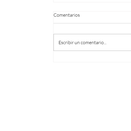
Comentarios
Escribir un comentario...
Vuelve el Ciclo de Webinars de
Semana del Árbol 2026 con un
primer encuentro sobre
infraestructura verde urbana
Enterate de todas
nuestras novedades