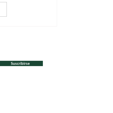
o de Webinars de Semana
rbol: arbolado urbano.
Suscribirse