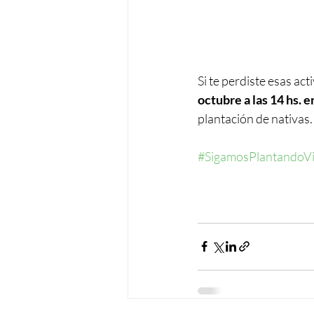
Si te perdiste esas ac
octubre a las 14 hs. e
plantación de nativas
#SigamosPlantandoV