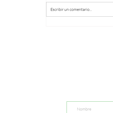
Escribir un comentario...
Vuelve el Ciclo de Webinars de
Semana del Árbol 2026 con un
primer encuentro sobre
infraestructura verde urbana
Enterate de todas
nuestras novedades