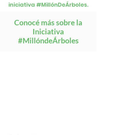
iniciativa #MillónDeÁrboles.
Conocé más sobre la
Iniciativa
#MillóndeÁrboles
Hoy sabemos que
reforestando 500 mil millones
de árboles en tierras no
productivas y que no compitan
con otros ecosistemas,
podríamos eliminar alrededor
del 25 por ciento del carbono
existente de la atmósfera, una
solución efectiva para mitigar
la crisis climática.